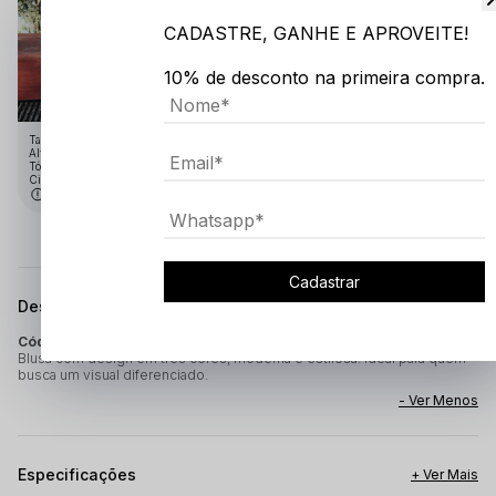
CADASTRE, GANHE E APROVEITE!
10% de desconto na primeira compra.
Tamanho:GG
Altura: 1.91
Tórax: 1.10
Cintura: 75
Medidas em cm
Cadastrar
Descrição completa
Código identificador (SKU):
8821
Blusa com design em três cores, moderna e estilosa. Ideal para quem
busca um visual diferenciado.
Especificações