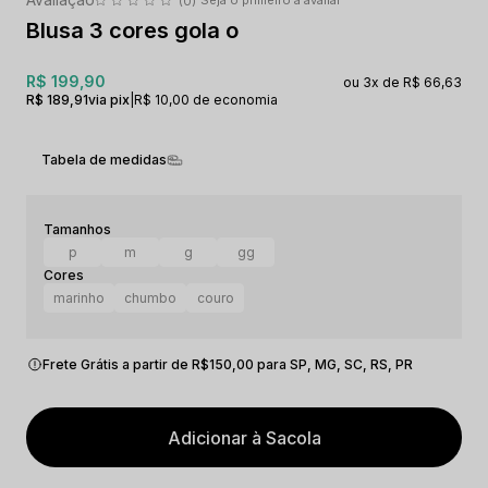
(0)
Blusa 3 cores gola o
R$ 199,90
3x
R$ 66,63
R$ 189,91
via pix
|
R$ 10,00 de economia
Tabela de medidas
p
m
g
gg
marinho
chumbo
couro
Frete Grátis a partir de R$150,00 para SP, MG, SC, RS, PR
Adicionar à Sacola