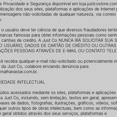
de Privacidade e Segurança disponível em loja.justcostore.com
ilização dos seus sites, plataformas e aplicações de Internet
mensagens não-solicitadas de qualquer natureza, via correio
o.
 o usuário deve ter ciência de que diversos fraudadores tent
 marcas famosas para obter informações pessoais como senh
 cartões de crédito. A Just Co NUNCA IRÁ SOLICITAR SUA
 USUÁRIO, DADOS DE CARTÃO DE CRÉDITO OU OUTRAS
ÇÕES PESSOAIS ATRAVÉS DE E-MAIL OU CONTATO TELE
ê receba qualquer e-mail não-solicitado ou potencialmente i
da Just Co, colabore enviando denúncia para
l@malhariastar.com.br.
RIEDADE INTELECTUAL
údos acessados mediante os sites, plataformas e aplicações
da Just Co, incluindo, sem limitação, textos em geral, aprese
bases de dados, fotografias, ilustrações, gráficos, vídeos, so
quer outros tipos de obras intelectuais, bem como as informa
 geral obtidos através dos seus serviços, plataformas e