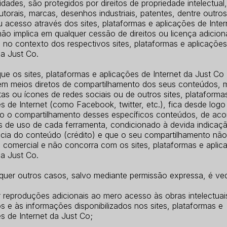
idades, são protegidos por direitos de propriedade intelectua
autorais, marcas, desenhos industriais, patentes, dentre outro
 acesso através dos sites, plataformas e aplicações de Inter
ão implica em qualquer cessão de direitos ou licença adicion
 no contexto dos respectivos sites, plataformas e aplicaçõe
da Just Co.
e os sites, plataformas e aplicações de Internet da Just Co
em meios diretos de compartilhamento dos seus conteúdos, 
as ou ícones de redes sociais ou de outros sites, plataforma
s de Internet (como Facebook, twitter, etc.), fica desde logo
do o compartilhamento desses específicos conteúdos, de ac
s de uso de cada ferramenta, condicionado à devida indicaç
cia do conteúdo (crédito) e que o seu compartilhamento não
e comercial e não concorra com os sites, plataformas e apli
da Just Co.
quer outros casos, salvo mediante permissão expressa, é ve
ar reproduções adicionais ao mero acesso às obras intelectuai
 e às informações disponibilizados nos sites, plataformas e
s de Internet da Just Co;