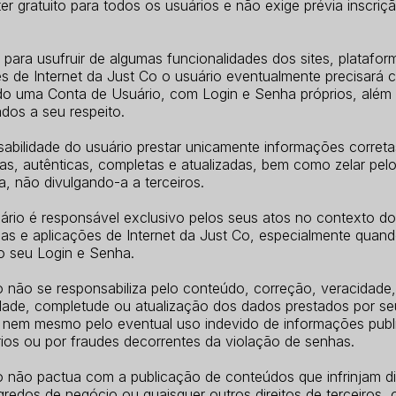
er gratuito para todos os usuários e não exige prévia inscriç
para usufruir de algumas funcionalidades dos sites, platafor
s de Internet da Just Co o usuário eventualmente precisará c
ndo uma Conta de Usuário, com Login e Senha próprios, além
dos a seu respeito.
abilidade do usuário prestar unicamente informações correta
as, autênticas, completas e atualizadas, bem como zelar pelo 
, não divulgando-a a terceiros.
ário é responsável exclusivo pelos seus atos no contexto dos
mas e aplicações de Internet da Just Co, especialmente quan
 o seu Login e Senha.
o não se responsabiliza pelo conteúdo, correção, veracidade,
idade, completude ou atualização dos dados prestados por se
, nem mesmo pelo eventual uso indevido de informações publ
rios ou por fraudes decorrentes da violação de senhas.
o não pactua com a publicação de conteúdos que infrinjam di
gredos de negócio ou quaisquer outros direitos de terceiros, 