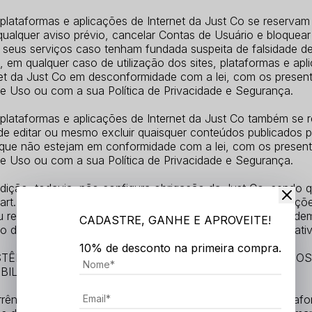
 plataformas e aplicações de Internet da Just Co se reservam 
qualquer aviso prévio, cancelar Contas de Usuário e bloquear
 seus serviços caso tenham fundada suspeita de falsidade d
, em qualquer caso de utilização dos sites, plataformas e apl
net da Just Co em desconformidade com a lei, com os presen
e Uso ou com a sua Política de Privacidade e Segurança.
, plataformas e aplicações de Internet da Just Co também se 
 de editar ou mesmo excluir quaisquer conteúdos publicados 
 que não estejam em conformidade com a lei, com os presen
e Uso ou com a sua Política de Privacidade e Segurança.
dição, todavia, não configura obrigação da Just Co, sendo q
art. 15, parágrafo 3o da Lei 12.965/14, via de regra solicitaçõ
u remoção de conteúdos devem se dar sob a forma de ordem 
CADASTRE, GANHE E APROVEITE!
ão do Ministério Público, de autoridade policial ou administrati
10% de desconto na primeira compra.
ISTÊNCIA DE GARANTIA DE CONTINUIDADE DOS SERVIÇOS
BILIDADE A FALHAS TÉCNICAS
ência de questões técnicas e operacionais, os sites, plataf