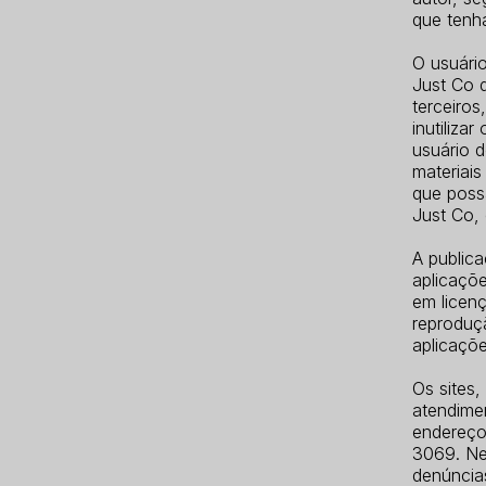
que tenha
O usuário
Just Co d
terceiros
inutiliza
usuário d
materiai
que poss
Just Co, 
A publica
aplicaçõe
em licenç
reproduçã
aplicaçõe
Os sites
atendime
endereço 
3069. Ne
denúncia