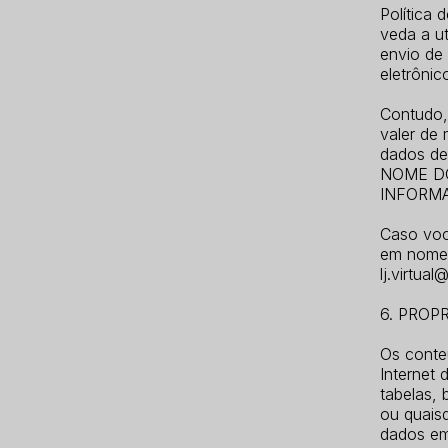
Política 
veda a ut
envio de 
eletrônic
Contudo,
valer de
dados de
NOME DO
INFORMA
Caso voc
em nome 
lj.virtua
6. PROP
Os conte
Internet 
tabelas, 
ou quais
dados em