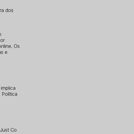
ura dos
o
ior
nline. Os
as e
 implica
Política
 Just Co