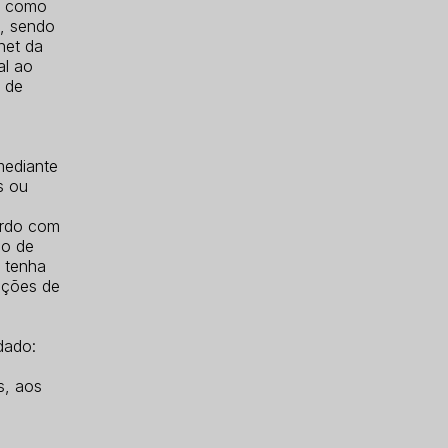
l, como
s, sendo
net da
al ao
s de
mediante
s ou
ordo com
ão de
 tenha
cações de
dado:
s, aos