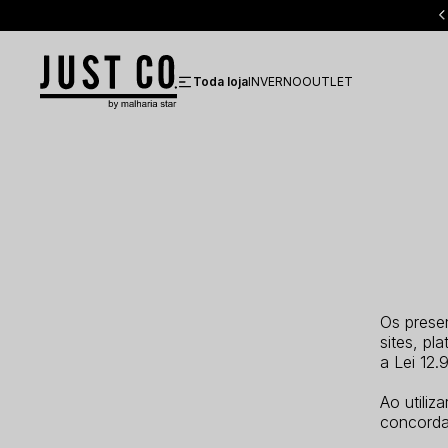
Frete grátis em compras acima de R$ 350 para todo Brasil
Toda loja
INVERNO
OUTLET
Os prese
sites, pl
a Lei 12.
Ao utiliz
concorda