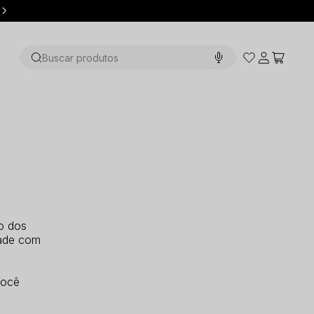
Até 12x sem juros
Buscar produtos
o dos
dade com
você