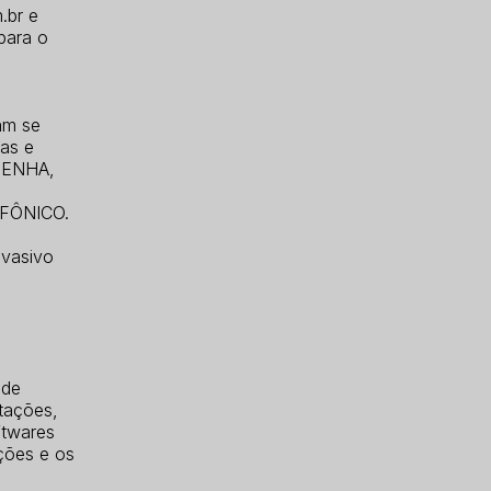
.br e
 para o
am se
as e
 SENHA,
FÔNICO.
nvasivo
 de
ntações,
ftwares
ções e os