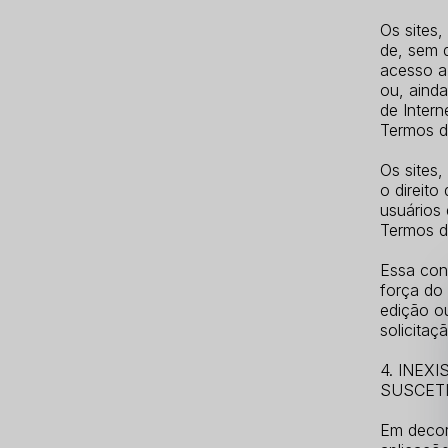
Os sites,
de, sem 
acesso a
ou, ainda
de Inter
Termos d
Os sites
o direito
usuários
Termos d
Essa con
força do 
edição o
solicitaç
4. INEX
SUSCETI
Em decorr