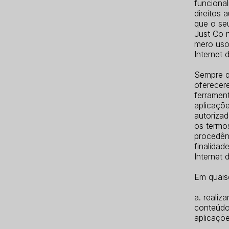
funcional
direitos 
que o seu
Just Co n
mero uso
Internet 
Sempre qu
oferecer
ferrament
aplicaçõe
autoriza
os termo
procedên
finalidad
Internet 
Em quais
a. realiz
conteúdos
aplicaçõe