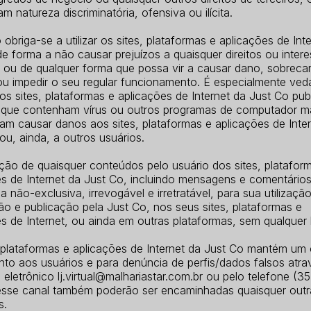
m natureza discriminatória, ofensiva ou ilícita.
 obriga-se a utilizar os sites, plataformas e aplicações de Int
e forma a não causar prejuízos a quaisquer direitos ou inter
, ou de qualquer forma que possa vir a causar dano, sobrecar
r ou impedir o seu regular funcionamento. É especialmente ve
os sites, plataformas e aplicações de Internet da Just Co publ
s que contenham vírus ou outros programas de computador ma
am causar danos aos sites, plataformas e aplicações de Inte
ou, ainda, a outros usuários.
ção de quaisquer conteúdos pelo usuário dos sites, platafor
s de Internet da Just Co, incluindo mensagens e comentários
a não-exclusiva, irrevogável e irretratável, para sua utilização
o e publicação pela Just Co, nos seus sites, plataformas e
s de Internet, ou ainda em outras plataformas, sem qualquer 
, plataformas e aplicações de Internet da Just Co mantém um 
nto aos usuários e para denúncia de perfis/dados falsos atra
eletrônico lj.virtual@malhariastar.com.br ou pelo telefone (3
sse canal também poderão ser encaminhadas quaisquer outr
s.