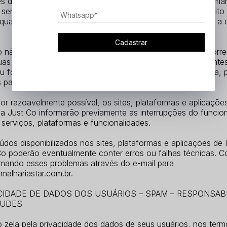
es de Internet da Just Co não garantem disponibilidade perma
 serviços e funcionalidades, bem como se reservam o direito
qualquer destes serviços, plataformas ou funcionalidades, a 
Cadastrar
 não se responsabiliza por quaisquer danos indiretos decorr
uas plataformas ou por danos diretos ou indiretos decorrente
ou força maior, do uso inadequado da plataforma, ou, ainda, 
 paralisações transitórias.
r razoavelmente possível, os sites, plataformas e aplicaçõe
 da Just Co informarão previamente as interrupções do funci
serviços, plataformas e funcionalidades.
dos disponibilizados nos sites, plataformas e aplicações de I
Co poderão eventualmente conter erros ou falhas técnicas. C
rmando esses problemas através do e-mail para
l@malhariastar.com.br.
ACIDADE DE DADOS DOS USUÁRIOS – SPAM – RESPONSAB
AUDES
o zela pela privacidade dos dados de seus usuários, nos ter