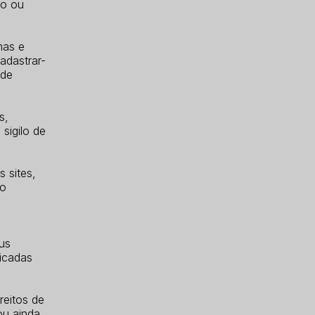
ão ou
mas e
adastrar-
 de
s,
sigilo de
 sites,
do
us
icadas
reitos de
ou ainda