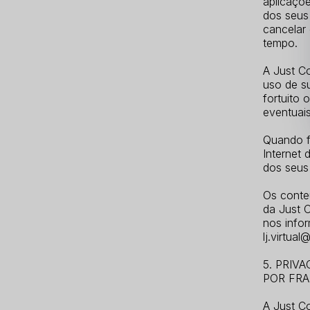
aplicaçõ
dos seus
cancelar 
tempo.
A Just Co
uso de s
fortuito 
eventuais
Quando fo
Internet
dos seus 
Os conteú
da Just 
nos info
lj.virtua
5. PRIV
POR FR
A Just C