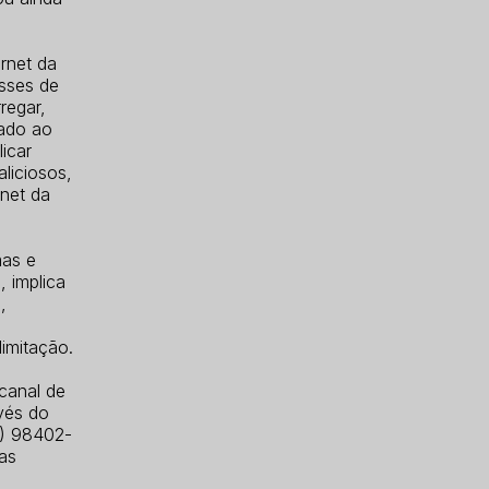
ernet da
esses de
regar,
dado ao
icar
liciosos,
rnet da
mas e
, implica
,
limitação.
canal de
vés do
5) 98402-
as