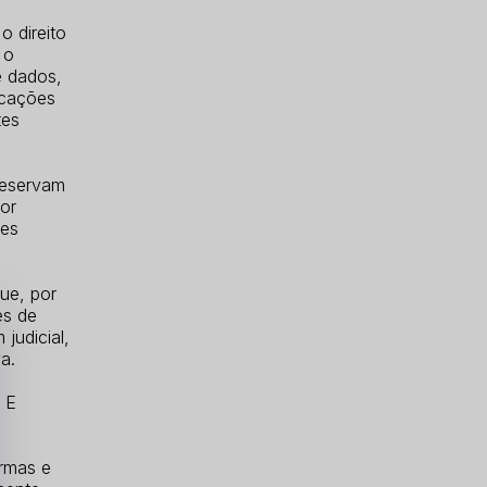
o direito
 o
e dados,
icações
tes
reservam
por
tes
ue, por
es de
judicial,
va.
 E
ormas e