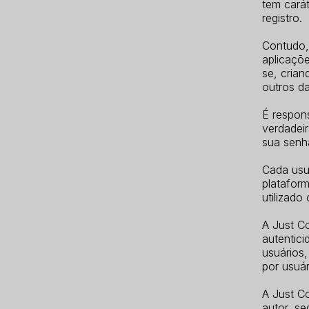
tem carát
registro.
Contudo, 
aplicaçõe
se, cria
outros da
É respons
verdadeir
sua senha
Cada usu
platafor
utilizado
A Just C
autentic
usuários
por usuá
A Just C
autor, se