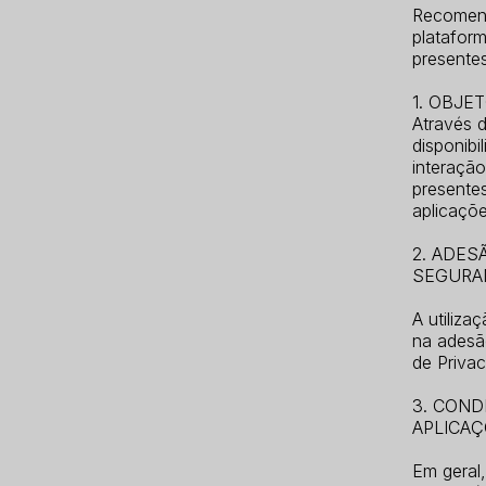
Recomend
plataform
present
1. OBJE
Através d
disponibi
interação
presentes
aplicaçõe
2. ADES
SEGURA
A utiliza
na adesã
de Privac
3. COND
APLICAÇ
Em geral,