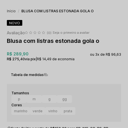
Início
BLUSA COM LISTRAS ESTONADA GOLA O
NOVO
Seja o primeiro a avaliar
(0)
Blusa com listras estonada gola o
R$ 289,90
3x
R$ 96,63
R$ 275,40
via pix
|
R$ 14,49 de economia
Tabela de medidas
p
m
g
gg
marinho
verde
vinho
prata