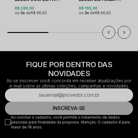
R$ 289,90
R$ 199,90
3x
R$ 96,63
3x
R$ 66,63
FIQUE POR DENTRO DAS
NOVIDADES
Ao se inscrever você concorda em receber atualizações por
e-mail sobre as últimas coleções, campanhas e novidades.
INSCREVA-SE
Ao concluir o cadastro, você permite o tratamento de dados
pessoais para finalidade da proposta. Atenção: O cadastro é para
maior de 18 anos.