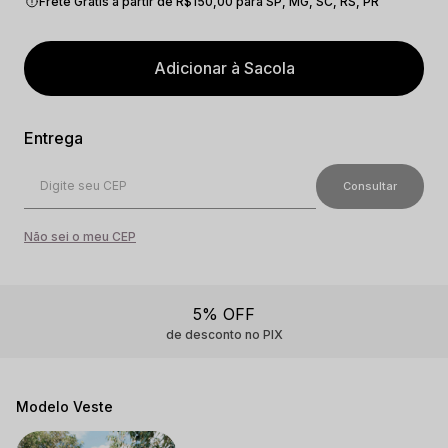
Frete Grátis a partir de R$150,00 para SP, MG, SC, RS, PR
Adicionar à Sacola
Não sei o meu CEP
5% OFF
de desconto no PIX
Modelo Veste