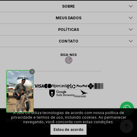
SOBRE
MEUS DADOS
POLÍTICAS
CONTATO
SIGA-NOS
A Just Co utiliza tecnologias de acordo com nossa política de
privacidade e termos de uso, incluindo cookies. Ao permanecer
2026 Just Co. All rights reserved | CNPJ: 23.613.918/0001-01
navegando, você concorda com estas condições.
Plataforma
Estou de acordo