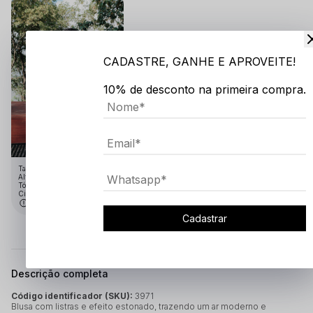
CADASTRE, GANHE E APROVEITE!
10% de desconto na primeira compra.
Tamanho:GG
Altura: 1.91
Tórax: 1.10
Cintura: 75
Medidas em cm
Cadastrar
Descrição completa
Código identificador (SKU):
3971
Blusa com listras e efeito estonado, trazendo um ar moderno e