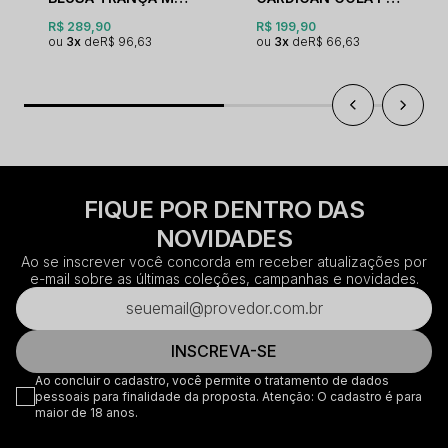
R$ 289,90
R$ 199,90
3x
R$ 96,63
3x
R$ 66,63
FIQUE POR DENTRO DAS
NOVIDADES
Ao se inscrever você concorda em receber atualizações por
e-mail sobre as últimas coleções, campanhas e novidades.
INSCREVA-SE
Ao concluir o cadastro, você permite o tratamento de dados
pessoais para finalidade da proposta. Atenção: O cadastro é para
maior de 18 anos.