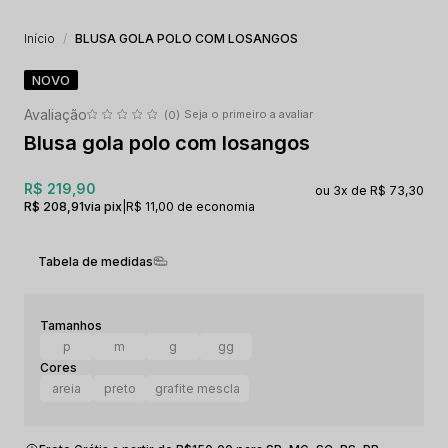
Início
BLUSA GOLA POLO COM LOSANGOS
NOVO
Seja o primeiro a avaliar
(0)
Blusa gola polo com losangos
R$ 219,90
3x
R$ 73,30
R$ 208,91
via pix
|
R$ 11,00 de economia
Tabela de medidas
p
m
g
gg
areia
preto
grafite mescla