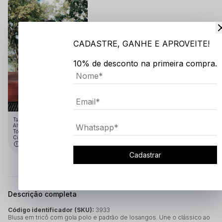
CADASTRE, GANHE E APROVEITE!
10% de desconto na primeira compra.
Tamanho:GG
Altura: 1.91
Tórax: 1.10
Cintura: 75
Medidas em cm
Cadastrar
Descrição completa
Código identificador (SKU):
3933
Blusa em tricô com gola polo e padrão de losangos. Une o clássico ao