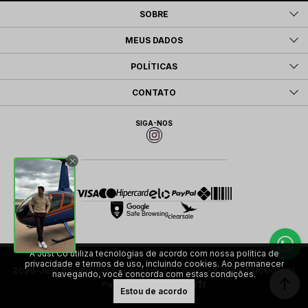
SOBRE
MEUS DADOS
POLÍTICAS
CONTATO
SIGA-NOS
A Just Co utiliza tecnologias de acordo com nossa política de
privacidade e termos de uso, incluindo cookies. Ao permanecer
2026 Just Co. All rights reserved | CNPJ: 23.613.918/0001-01
navegando, você concorda com estas condições.
Plataforma
Estou de acordo