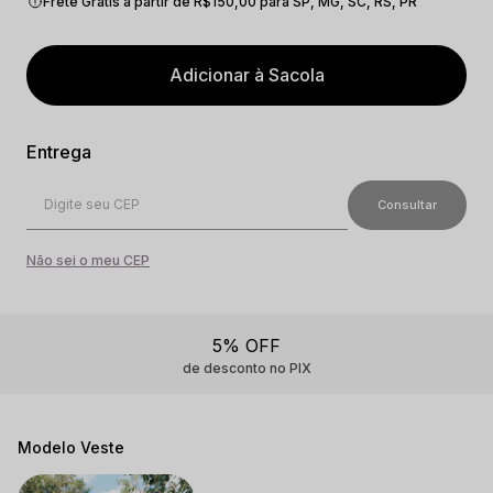
Frete Grátis a partir de R$150,00 para SP, MG, SC, RS, PR
Adicionar à Sacola
Não sei o meu CEP
5% OFF
de desconto no PIX
Modelo Veste