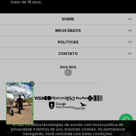
maior de 18 anos.
SOBRE
MEUS DADOS
POLÍTICAS
CONTATO
SIGA-NOS
A Just Co utiliza tecnologias de acordo com nossa política de
privacidade e termos de uso, incluindo cookies. Ao permanecer
2026 Just Co. All rights reserved | CNPJ: 23.613.918/0001-01
navegando, você concorda com estas condições.