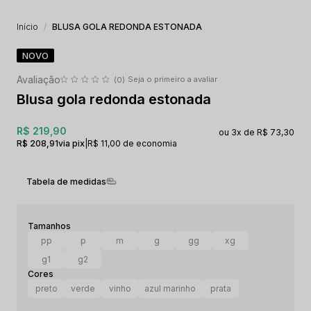
Início
BLUSA GOLA REDONDA ESTONADA
NOVO
Seja o primeiro a avaliar
(0)
Blusa gola redonda estonada
R$ 219,90
3x
R$ 73,30
R$ 208,91
via pix
|
R$ 11,00 de economia
Tabela de medidas
pp
p
m
g
gg
xg
g1
g2
preto
verde
vinho
azul marinho
prata