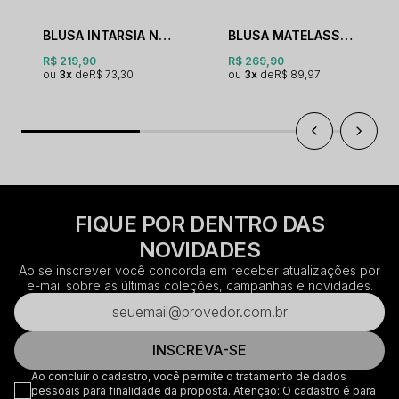
BLUSA INTARSIA NA MANGA GOLA O
BLUSA MATELASSE GOLA O ESTONADA
R$ 219,90
R$ 269,90
3x
R$ 73,30
3x
R$ 89,97
FIQUE POR DENTRO DAS
NOVIDADES
Ao se inscrever você concorda em receber atualizações por
e-mail sobre as últimas coleções, campanhas e novidades.
INSCREVA-SE
Ao concluir o cadastro, você permite o tratamento de dados
pessoais para finalidade da proposta. Atenção: O cadastro é para