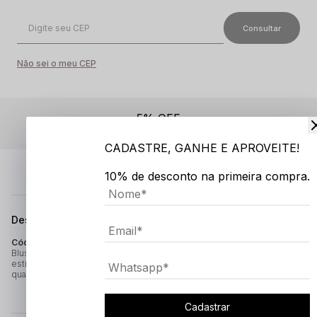
Não sei o meu CEP
5% OFF
de desconto no PIX
CADASTRE, GANHE E APROVEITE!
10% de desconto na primeira compra.
Descrição completa
Código identificador (SKU):
2549
Blusa infantil em tricô jacquard com estampa de losangos. Confortável,
estilosa e perfeita para manter os pequenos bem vestidos em
qualquer ocasião.
Cadastrar