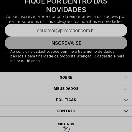
FIQUE POR DENTRO DAS
NOVIDADES
Ao se inscrever você concorda em receber atualizações por
e-mail sobre as últimas coleções, campanhas e novidades.
INSCREVA-SE
Ao concluir o cadastro, você permite o tratamento de dados
pessoais para finalidade da proposta. Atenção: O cadastro é para
maior de 18 anos.
SOBRE
MEUS DADOS
POLÍTICAS
CONTATO
SIGA-NOS