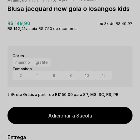
(0)
Blusa jacquard new gola o losangos kids
R$ 149,90
3x
R$ 49,97
R$ 142,41
via pix
|
R$ 7,50 de economia
marinho
grafite
2
4
6
8
10
12
Frete Grátis a partir de R$150,00 para SP, MG, SC, RS, PR
Adicionar à Sacola