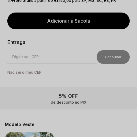
Frete Grátis a partir de R$150,00 para SP, MG, SC, RS, PR
Adicionar à Sacola
Não sei o meu CEP
5% OFF
de desconto no PIX
Modelo Veste