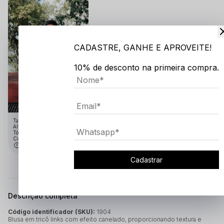
CADASTRE, GANHE E APROVEITE!
10% de desconto na primeira compra.
Tamanho:GG
Altura: 1.91
Tórax: 1.10
Cintura: 75
Medidas em cm
Cadastrar
Descrição completa
Código identificador (SKU):
1904
Blusa em tricô links com efeito canelado, proporcionando textura e