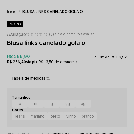
Início
BLUSA LINKS CANELADO GOLA O
NOVO
Seja o primeiro a avaliar
(0)
Blusa links canelado gola o
R$ 269,90
3x
R$ 89,97
R$ 256,40
via pix
|
R$ 13,50 de economia
Tabela de medidas
p
m
g
gg
xg
jeans
marinho
preto
vinho
branco