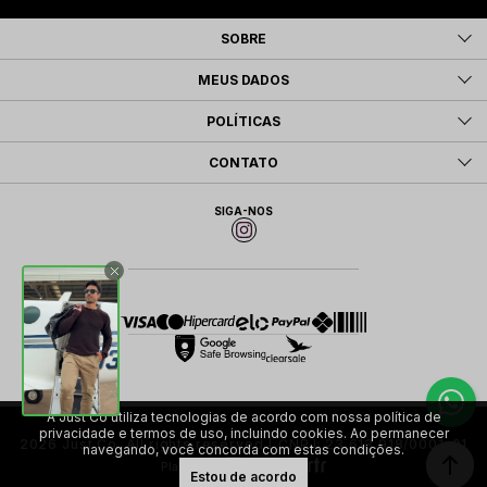
SOBRE
MEUS DADOS
POLÍTICAS
CONTATO
SIGA-NOS
A Just Co utiliza tecnologias de acordo com nossa política de
privacidade e termos de uso, incluindo cookies. Ao permanecer
2026 Just Co. All rights reserved | CNPJ: 23.613.918/0001-01
navegando, você concorda com estas condições.
Plataforma
Estou de acordo