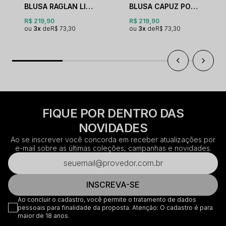
BLUSA RAGLAN LISTRADA COM CAPUZ
BLUSA CAPUZ PONTO ARROZ
R$ 219,90
R$ 219,90
3x
R$ 73,30
3x
R$ 73,30
FIQUE POR DENTRO DAS
NOVIDADES
Ao se inscrever você concorda em receber atualizações por
e-mail sobre as últimas coleções, campanhas e novidades.
INSCREVA-SE
Ao concluir o cadastro, você permite o tratamento de dados
pessoais para finalidade da proposta. Atenção: O cadastro é para
maior de 18 anos.