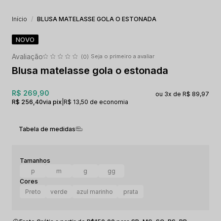
Início
BLUSA MATELASSE GOLA O ESTONADA
NOVO
Seja o primeiro a avaliar
(0)
Blusa matelasse gola o estonada
R$ 269,90
3x
R$ 89,97
R$ 256,40
via pix
|
R$ 13,50 de economia
Tabela de medidas
p
m
g
gg
Preto
verde
azul marinho
prata