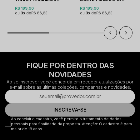
R$ 199,90
R$ 199,90
3x
R$ 66,63
3x
R$ 66,63
FIQUE POR DENTRO DAS
NOVIDADES
Ao se inscrever você concorda em receber atualizações por
e-mail sobre as últimas coleções, campanhas e novidades.
INSCREVA-SE
Ao concluir o cadastro, você permite o tratamento de dados
pessoais para finalidade da proposta. Atenção: O cadastro é para
maior de 18 anos.