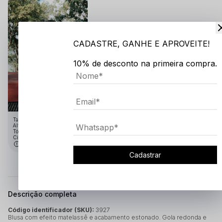
CADASTRE, GANHE E APROVEITE!
10% de desconto na primeira compra.
Tamanho:GG
Altura: 1.91
Tórax: 1.10
Cintura: 75
Medidas em cm
Cadastrar
Descrição completa
Código identificador (SKU):
3927
Blusa com efeito matelassê e acabamento estonado. Gola redonda e