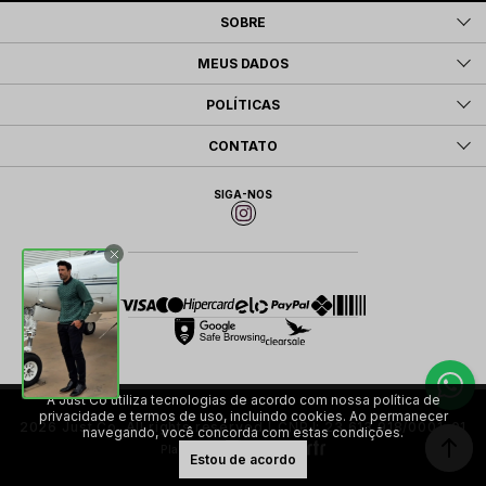
SOBRE
MEUS DADOS
POLÍTICAS
CONTATO
SIGA-NOS
A Just Co utiliza tecnologias de acordo com nossa política de
privacidade e termos de uso, incluindo cookies. Ao permanecer
2026 Just Co. All rights reserved | CNPJ: 23.613.918/0001-01
navegando, você concorda com estas condições.
Plataforma
Estou de acordo