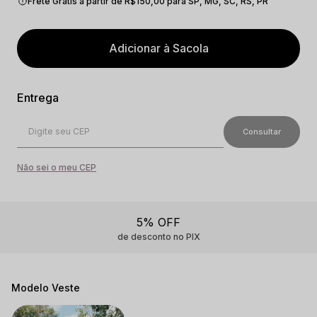
Frete Grátis a partir de R$150,00 para SP, MG, SC, RS, PR
Adicionar à Sacola
Não sei o meu CEP
5% OFF
de desconto no PIX
Modelo Veste