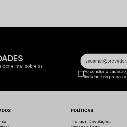
DADES
 por e-mail sobre as
Ao concluir o cadastro
finalidade da proposta
ADOS
POLÍTICAS
nta
Trocas e Devoluções