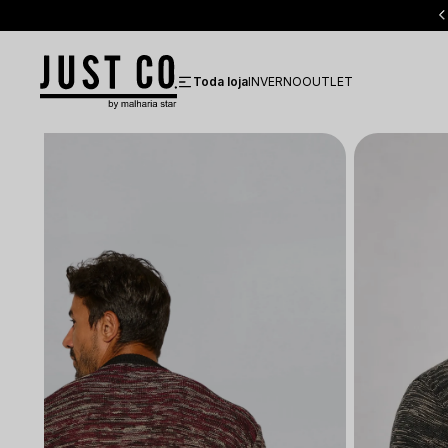
Frete grátis em compras acima de R$ 350 para todo Brasil
Toda loja
INVERNO
OUTLET