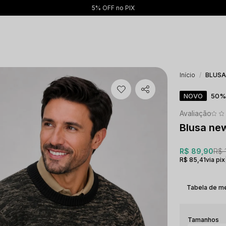
5% OFF no PIX
Início
BLUSA
NOVO
50%
Blusa ne
R$ 89,90
R$ 
R$ 85,41
via pix
Tabela de m