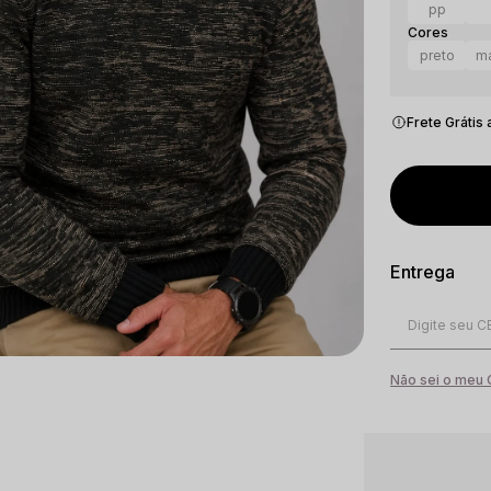
pp
preto
ma
Frete Grátis
Não sei o meu
5% OFF
de desconto no PIX