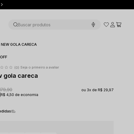
Até 12x sem juros
Buscar produtos
 NEW GOLA CARECA
OFF
Seja o primeiro a avaliar
(0)
w gola careca
179,90
3x
R$ 29,97
|
R$ 4,50 de economia
edidas