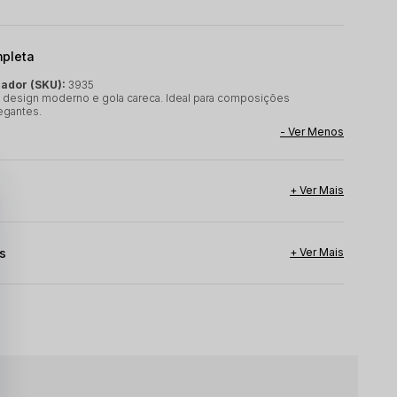
mpleta
cador (SKU):
3935
 design moderno e gola careca. Ideal para composições
egantes.
s