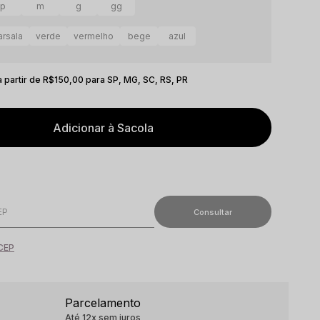
p
m
g
gg
rsala
verde
vermelho
bege
azul
 a partir de R$150,00 para SP, MG, SC, RS, PR
Adicionar à Sacola
 CEP
Parcelamento
Até 12x sem juros