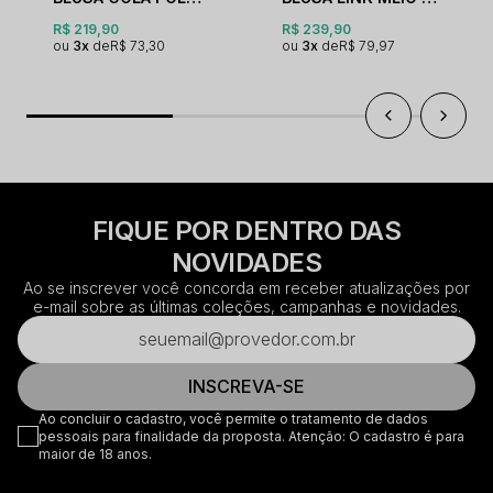
R$ 219,90
R$ 239,90
3x
R$ 73,30
3x
R$ 79,97
FIQUE POR DENTRO DAS
NOVIDADES
Ao se inscrever você concorda em receber atualizações por
e-mail sobre as últimas coleções, campanhas e novidades.
INSCREVA-SE
Ao concluir o cadastro, você permite o tratamento de dados
pessoais para finalidade da proposta. Atenção: O cadastro é para
maior de 18 anos.