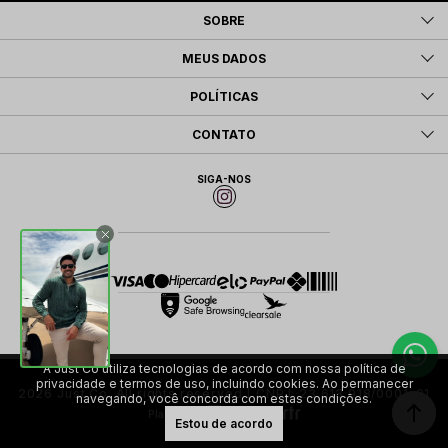
SOBRE
MEUS DADOS
POLÍTICAS
CONTATO
SIGA-NOS
A Just Co utiliza tecnologias de acordo com nossa política de
privacidade e termos de uso, incluindo cookies. Ao permanecer
2026 Just Co. All rights reserved | CNPJ: 23.613.918/0001-01
navegando, você concorda com estas condições.
Plataforma
Estou de acordo