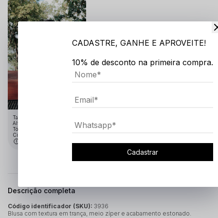
CADASTRE, GANHE E APROVEITE!
10% de desconto na primeira compra.
Tamanho:GG
Altura: 1.91
Tórax: 1.10
Cintura: 75
Medidas em cm
Cadastrar
Descrição completa
Código identificador (SKU):
3936
Blusa com textura em trança, meio zíper e acabamento estonado.