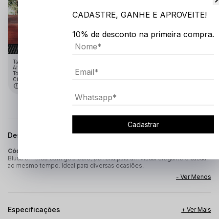
CADASTRE, GANHE E APROVEITE!
10% de desconto na primeira compra.
Tamanho:GG
Altura: 1.91
Tórax: 1.10
Cintura: 75
Medidas em cm
Cadastrar
Descrição completa
Código identificador (SKU):
3972
Blusa em tricô com gola polo, perfeita para um visual elegante e casual
ao mesmo tempo. Ideal para diversas ocasiões.
Especificações