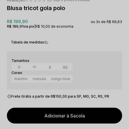
(0)
Blusa tricot gola polo
R$ 199,90
3x
R$ 66,63
R$ 189,91
via pix
|
R$ 10,00 de economia
Tabela de medidas
p
m
g
gg
marinho
marsala
indigo blue
Frete Grátis a partir de R$150,00 para SP, MG, SC, RS, PR
Adicionar à Sacola