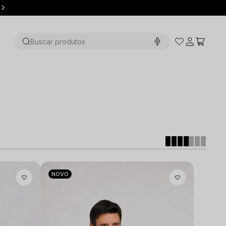
10% OFF na primeira compra | THEFIRST
Buscar produtos
NOVO