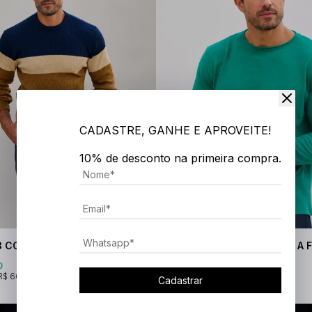
CADASTRE, GANHE E APROVEITE!
10% de desconto na primeira compra.
3 CORES GOLA O
BLUSA C/ DETALHE GOLA A F
0
R$ 219,90
R$ 66,63
3x
R$ 73,30
Cadastrar