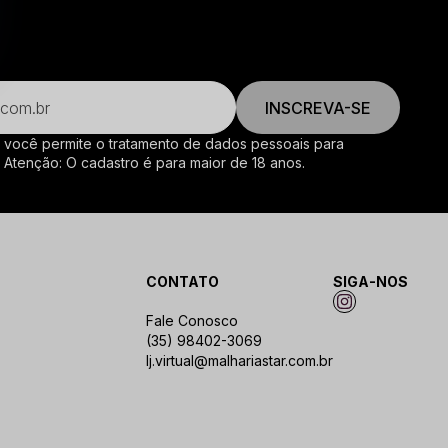
INSCREVA-SE
, você permite o tratamento de dados pessoais para
. Atenção: O cadastro é para maior de 18 anos.
CONTATO
SIGA-NOS
Fale Conosco
(35) 98402-3069
lj.virtual@malhariastar.com.br