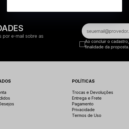
DADES
 por e-mail sobre as
Ao concluir o cadastro
finalidade da proposta
ADOS
POLÍTICAS
nta
Trocas e Devoluções
didos
Entrega e Frete
 Desejos
Pagamento
Privacidade
Termos de Uso