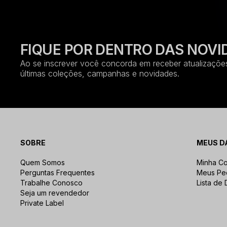
FIQUE POR DENTRO DAS NOVI
Ao se inscrever você concorda em receber atualizações
últimas coleções, campanhas e novidades.
SOBRE
MEUS D
Quem Somos
Minha Co
Perguntas Frequentes
Meus Pe
Trabalhe Conosco
Lista de
Seja um revendedor
Private Label