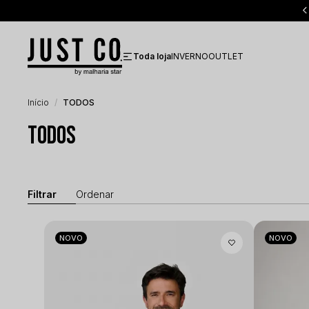
 350 para todo Brasil
5% OFF no PIX
Toda loja
INVERNO
OUTLET
Início
TODOS
TODOS
NOVO
NOVO