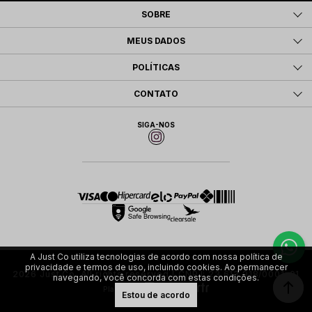
SOBRE
MEUS DADOS
POLÍTICAS
CONTATO
SIGA-NOS
A Just Co utiliza tecnologias de acordo com nossa política de
privacidade e termos de uso, incluindo cookies. Ao permanecer
2026 Just Co. All rights reserved | CNPJ: 23.613.918/0001-01
navegando, você concorda com estas condições.
Plataforma
Estou de acordo