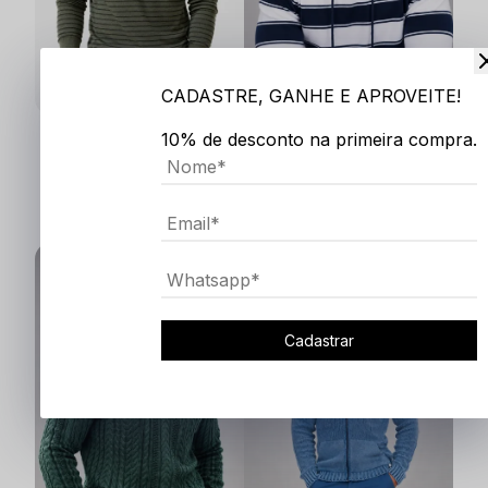
CADASTRE, GANHE E APROVEITE!
10% de desconto na primeira compra.
BLUSA COM LISTRAS ESTONADA GOLA O
BLUSA RAGLAN LISTRADA COM CAPUZ
R$ 289,90
R$ 219,90
3x
R$ 96,63
3x
R$ 73,30
NOVO
NOVO
Cadastrar