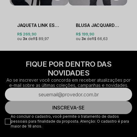
JAQUETA LINK ESTONADA
BLUSA JACQUARD GOLA V LOSANGOS
R$ 269,90
R$ 199,90
3x
R$ 89,97
3x
R$ 66,63
FIQUE POR DENTRO DAS
NOVIDADES
Ao se inscrever você concorda em receber atualizações por
e-mail sobre as últimas coleções, campanhas e novidades.
INSCREVA-SE
Ao concluir o cadastro, você permite o tratamento de dados
pessoais para finalidade da proposta. Atenção: O cadastro é para
maior de 18 anos.