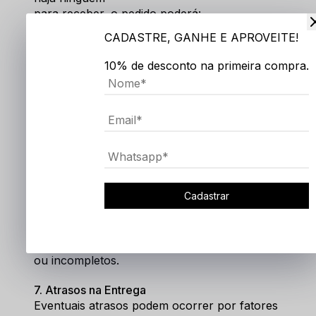
para receber, o pedido poderá:
Retornar ao centro de distribuição
CADASTRE, GANHE E APROVEITE!
Ficar disponível para retirada, conforme a 
política da transportadora
10% de desconto na primeira compra.
Em caso de retorno por endereço incorreto 
ou ausência do destinatário, um novo envio 
poderá gerar
custos adicionais.
6. Endereço de Entrega
É de responsabilidade do cliente informar 
corretamente o endereço completo no 
Cadastrar
momento da
compra. Não nos responsabilizamos por 
atrasos ou falhas na entrega causados por 
dados incorretos
ou incompletos.
7. Atrasos na Entrega
Eventuais atrasos podem ocorrer por fatores 