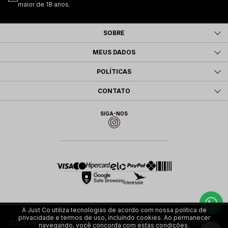
maior de 18 anos.
SOBRE
MEUS DADOS
POLÍTICAS
CONTATO
SIGA-NOS
A Just Co utiliza tecnologias de acordo com nossa política de
privacidade e termos de uso, incluindo cookies. Ao permanecer
2026 Just Co. All rights reserved | CNPJ: 23.613.918/0001-01
navegando, você concorda com estas condições.