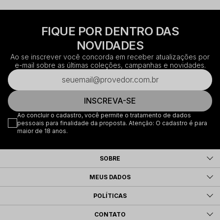
FIQUE POR DENTRO DAS
NOVIDADES
Ao se inscrever você concorda em receber atualizações por
e-mail sobre as últimas coleções, campanhas e novidades.
INSCREVA-SE
Ao concluir o cadastro, você permite o tratamento de dados
pessoais para finalidade da proposta. Atenção: O cadastro é para
maior de 18 anos.
SOBRE
MEUS DADOS
POLÍTICAS
CONTATO