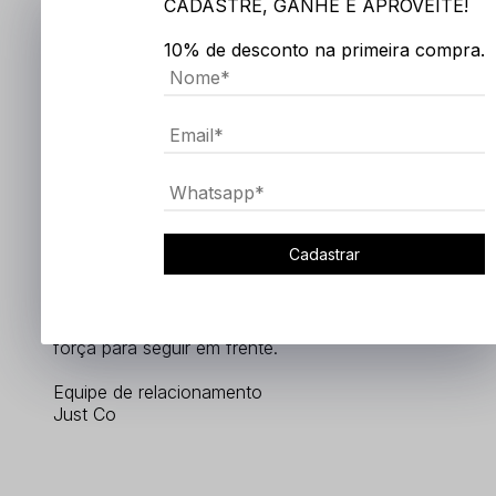
CADASTRE, GANHE E APROVEITE!
empresa familiar líder no segmento.
10% de desconto na primeira compra.
A Just Co tornou-se referência em tricot
masculino de alta qualidade e 100% nacional,
onde conta com seus colaboradores da
unidade fabril com mão de obra altamente
qualificada e possui uma estrutura com as
máquinas mais modernas do mundo.
Tudo isso para ter seu produto final com a mais
alta qualidade e conforto para os
Cadastrar
consumidores.
A Just Co agradece a todos seus clientes e
amigos que acompanham essa trajetória, dando
força para seguir em frente.
Equipe de relacionamento
Just Co