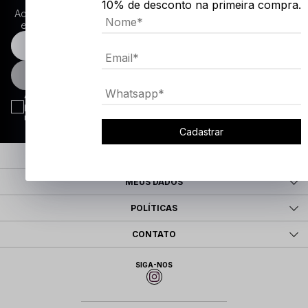
10% de desconto na primeira compra.
Ao se inscrever você concorda em receber atualizações por
e-mail sobre as últimas coleções, campanhas e novidades.
INSCREVA-SE
Ao concluir o cadastro, você permite o tratamento de dados
pessoais para finalidade da proposta. Atenção: O cadastro é para
maior de 18 anos.
Cadastrar
SOBRE
MEUS DADOS
POLÍTICAS
CONTATO
SIGA-NOS