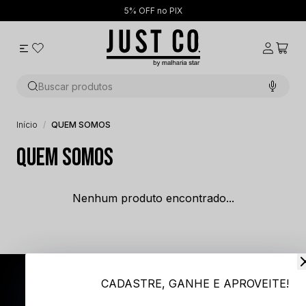
5% OFF no PIX
Buscar produtos
Início
QUEM SOMOS
QUEM SOMOS
Nenhum produto encontrado...
FIQUE POR DENTRO DAS
CADASTRE, GANHE E APROVEITE!
NOVIDADES