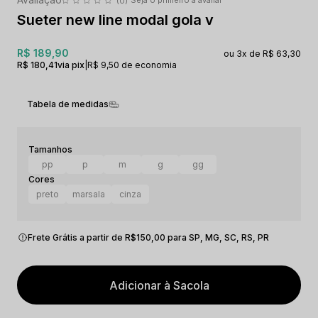
(0)
Sueter new line modal gola v
R$ 189,90
3x
R$ 63,30
R$ 180,41
via pix
|
R$ 9,50 de economia
Tabela de medidas
pp
p
m
g
gg
preto
marsala
cinza
Frete Grátis a partir de R$150,00 para SP, MG, SC, RS, PR
Adicionar à Sacola