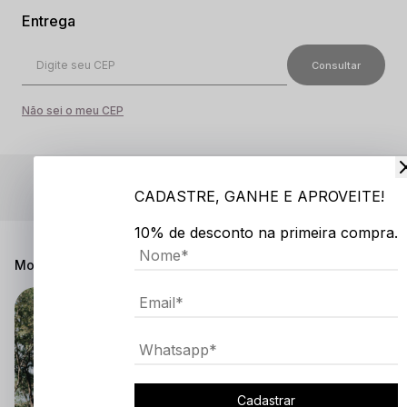
Não sei o meu CEP
5% OFF
CADASTRE, GANHE E APROVEITE!
de desconto no PIX
10% de desconto na primeira compra.
Modelo Veste
Cadastrar