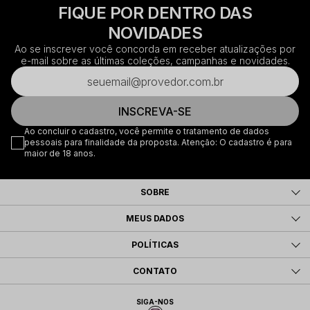
FIQUE POR DENTRO DAS
NOVIDADES
Ao se inscrever você concorda em receber atualizações por
e-mail sobre as últimas coleções, campanhas e novidades.
INSCREVA-SE
Ao concluir o cadastro, você permite o tratamento de dados
pessoais para finalidade da proposta. Atenção: O cadastro é para
maior de 18 anos.
SOBRE
MEUS DADOS
POLÍTICAS
CONTATO
SIGA-NOS