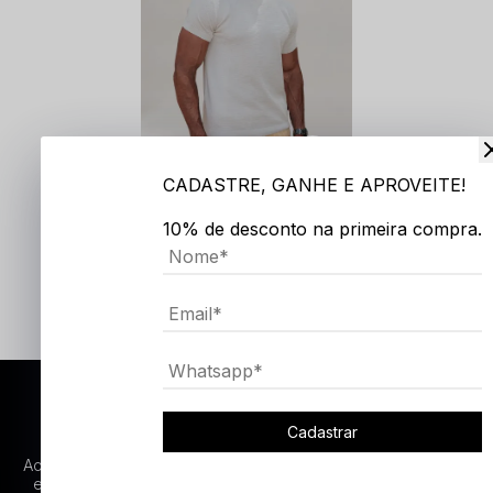
CADASTRE, GANHE E APROVEITE!
10% de desconto na primeira compra.
T- SHIRT TRICOT BRETANHA
R$ 169,90
3x
R$ 56,63
FIQUE POR DENTRO DAS
Cadastrar
NOVIDADES
Ao se inscrever você concorda em receber atualizações por
e-mail sobre as últimas coleções, campanhas e novidades.